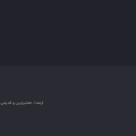
لرصدا ، معتبرترین و قدیمی ترین رسانه دانلود آهنگ لری ک