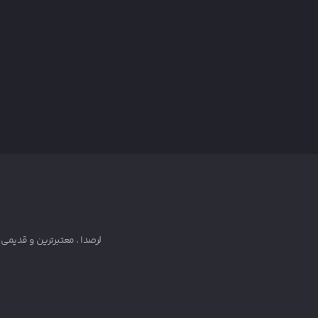
لرصدا ، معتبرترین و قدیمی ترین رسانه دانلود آهنگ لری ک