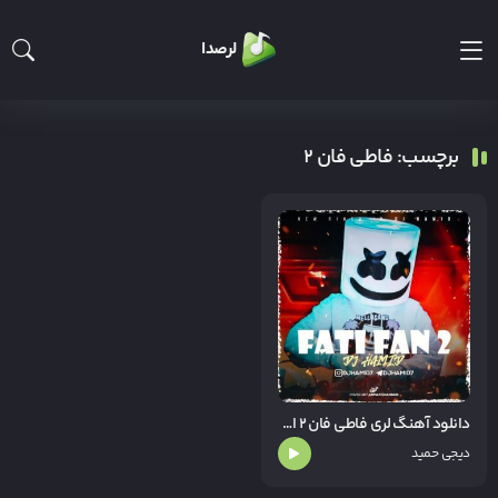
لرصدا
برچسب: فاطی فان ۲
دانلود آهنگ لری فاطی فان ۲ از دیجی حمید
دیجی حمید