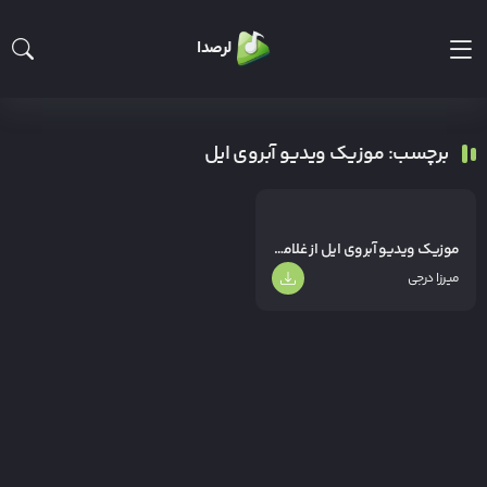
لرصدا
برچسب: موزیک ویدیو آبروی ایل
موزیک ویدیو آبروی ایل از غلامرضا طوسی
میرزا درجی