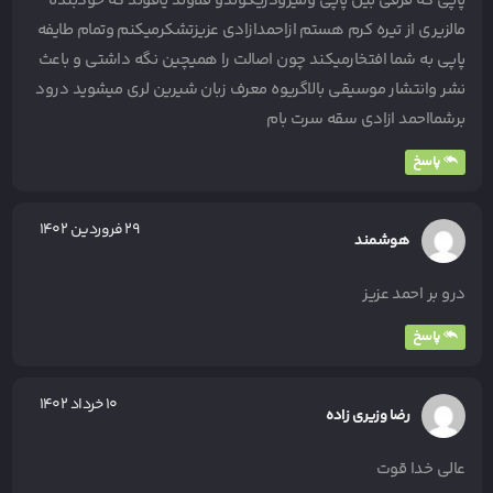
پاپی که فرقی بین پاپی ومیرودریکوندو قلاوند یاقوند که خودبنده
مالزیری از تیره کرم هستم ازاحمدازادی عزیزتشکرمیکنم وتمام طایفه
پاپی به شما افتخارمیکند چون اصالت را همیچین نگه داشتی و باعث
نشر وانتشار موسیقی بالاگریوه معرف زبان شیرین لری میشوید درود
برشمااحمد ازادی سقه سرت بام
پاسخ
۲۹ فروردین ۱۴۰۲
هوشمند
درو بر احمد عزیز
پاسخ
۱۰ خرداد ۱۴۰۲
رضا وزیری زاده
عالی خدا قوت