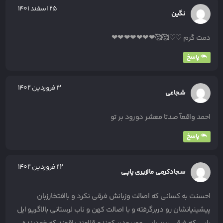
۲۵ اسفند ۱۴۰۱
نگین
دمت گرم ♡♡🥰🥰❤❤❤❤❤❤❤
پاسخ
۳ فروردین ۱۴۰۲
شجاعی
احمد واقعآ صدتا معشر دورود بر تو
پاسخ
۲۲ فروردین ۱۴۰۲
سجادکرمی مالزیری پاپی
احسنت به کسانی که اصالت وزبانش فرقی نکرد و باافتخارزبان
پیشینیانشان رو دربرگرفته و با اصالت کهن و ناب لرستانی بالاگریو ایل